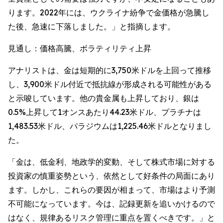
ります。2022年には、ウクライナ紛争で金価格が急騰し
た後、急速に下落しました。」と指摘します。
見通し：価格高騰、ボラティリティ上昇
アナリストは、金は短期的に3,750米ドルを上回って推移
し、3,900米ドル付近で抵抗線が形成される可能性がある
と示唆しています。他の貴金属も上昇しており、銀は
0.5%上昇して1オンスあたり44.23米ドル、プラチナは
1,483.53米ドル、パラジウムは1,225.46米ドルとなりまし
た。
「金は、低金利、地政学的変動、そして株式市場に対する
投資家の慎重姿勢という、依然として好条件の局面にあり
ます。しかし、これらの要因が相まって、市場はより予測
不可能になっています。今は、記録更新を追いかけるので
はなく、規律あるリスク管理に重点を置くべきです。」と