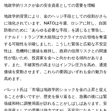
地政学的リスクが金の安全資産としての需要を増幅
地政学的背景により、金のヘッジ手段としての役割がさら
に強化されています。NATOは今週、ロシアに対し、自国
防衛のために「あらゆる必要な手段」を講じると警告し、
ドナルド・トランプ米大統領はウクライナが占領地を奪還
する可能性を示唆しました。こうした緊張と広範な不安定
性は、危機時に価値を維持し、政府の信用リスクとの関連
性が低いため、投資家を金へと向かわせる傾向がありま
す。また、不確実性の高まりはインフレ圧力を高め、通貨
価値を変動させます。これらの要因はいずれも金の魅力を
高めます。
バレット氏は「市場は地政学的ショックを金の上昇と捉え
ることが多いですが、歴史を振り返ると、急騰の後には緊
張緩和時に調整局面が訪れることがしばしばあります。安
全資産としての需要は強力ですが、不安定になることもあ