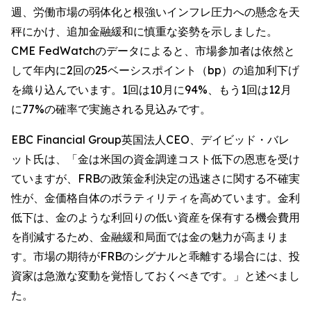
週、労働市場の弱体化と根強いインフレ圧力への懸念を天
秤にかけ、追加金融緩和に慎重な姿勢を示しました。
CME FedWatchのデータによると、市場参加者は依然と
して年内に2回の25ベーシスポイント（bp）の追加利下げ
を織り込んでいます。1回は10月に94%、もう1回は12月
に77%の確率で実施される見込みです。
EBC Financial Group英国法人CEO、デイビッド・バレ
ット氏は、「金は米国の資金調達コスト低下の恩恵を受け
ていますが、FRBの政策金利決定の迅速さに関する不確実
性が、金価格自体のボラティリティを高めています。金利
低下は、金のような利回りの低い資産を保有する機会費用
を削減するため、金融緩和局面では金の魅力が高まりま
す。市場の期待がFRBのシグナルと乖離する場合には、投
資家は急激な変動を覚悟しておくべきです。」と述べまし
た。